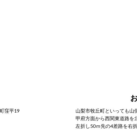
丘町窪平19
山梨市牧丘町といっても山
甲府方面から西関東道路を北
左折し50ｍ先の4差路を右